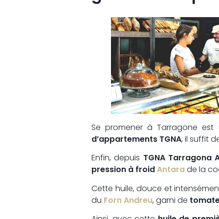
Se promener à Tarragone est u
d’appartements TGNA
, il suffit 
Enfin, depuis
TGNA Tarragona 
pression à froid
Antara
de la co
Cette huile, douce et intenséme
du
Forn Andreu
, garni de
tomate
Ainsi, avec cette
huile de premiè