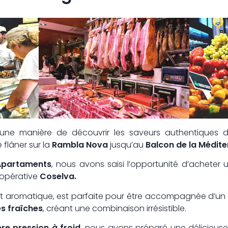
ne manière de découvrir les saveurs authentiques de
de flâner sur la
Rambla Nova
jusqu’au
Balcon de la Médit
Apartaments
, nous avons saisi l’opportunité d’acheter u
opérative
Coselva.
nt aromatique, est parfaite pour être accompagnée d’u
s fraîches
, créant une combinaison irrésistible.
re pression à froid
, nous avons préparé une délicieus