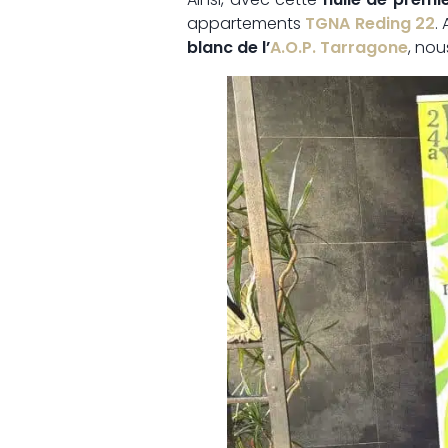
appartements
TGNA Reding 22
.
blanc de l’
A.O.P. Tarragone
, no