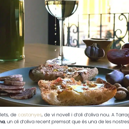
lets, de
castanyes
, de vi novell i d’oli d’oliva nou. A T
ana
, un oli d’oliva recent premsat que és una de les nostr