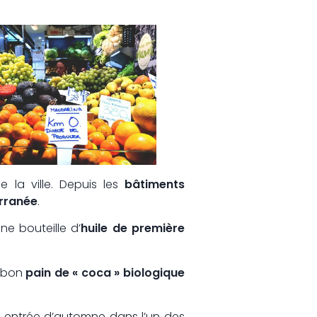
 la ville. Depuis les
bâtiments
erranée
.
ne bouteille d’
huile de première
n bon
pain de « coca » biologique
e entrée d’automne dans l’un des