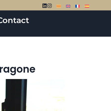
Contact
arragone